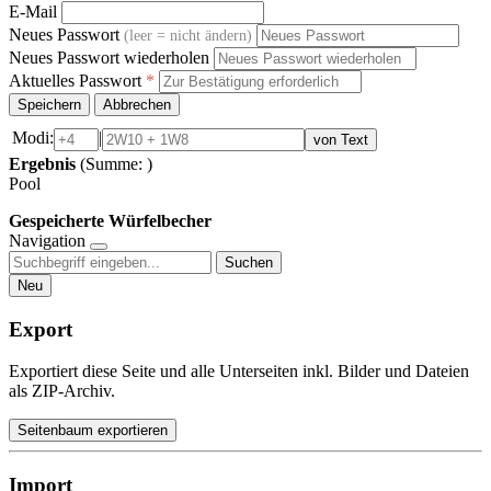
E-Mail
Neues Passwort
(leer = nicht ändern)
Neues Passwort wiederholen
Aktuelles Passwort
*
Speichern
Abbrechen
Modi:
|
von Text
Ergebnis
(Summe:
)
Pool
Gespeicherte Würfelbecher
Navigation
Suchen
Neu
Export
Exportiert diese Seite und alle Unterseiten inkl. Bilder und Dateien
als ZIP-Archiv.
Seitenbaum exportieren
Import