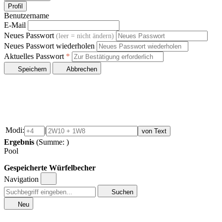
Profil
Benutzername
E-Mail
Neues Passwort
(leer = nicht ändern)
Neues Passwort wiederholen
Aktuelles Passwort
*
Speichern
Abbrechen
Modi:
|
von Text
Ergebnis
(Summe:
)
Pool
Gespeicherte Würfelbecher
Navigation
Suchen
Neu