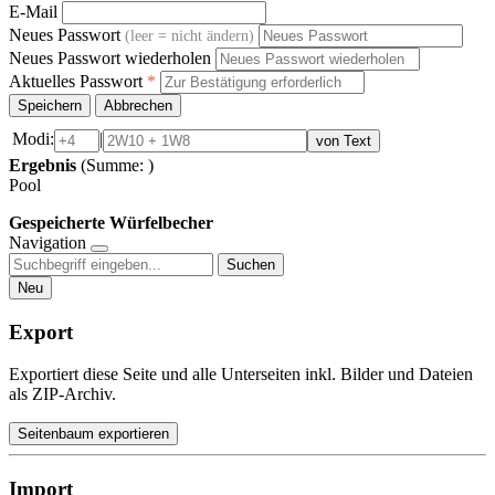
E-Mail
Neues Passwort
(leer = nicht ändern)
Neues Passwort wiederholen
Aktuelles Passwort
*
Speichern
Abbrechen
Modi:
|
von Text
Ergebnis
(Summe:
)
Pool
Gespeicherte Würfelbecher
Navigation
Suchen
Neu
Export
Exportiert diese Seite und alle Unterseiten inkl. Bilder und Dateien
als ZIP-Archiv.
Seitenbaum exportieren
Import