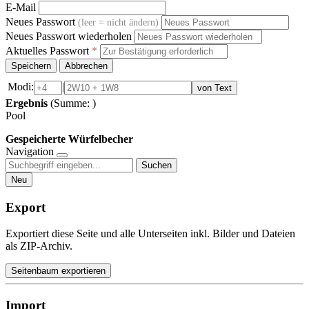
E-Mail
Neues Passwort
(leer = nicht ändern)
Neues Passwort wiederholen
Aktuelles Passwort
*
Speichern
Abbrechen
Modi:
|
von Text
Ergebnis
(Summe:
)
Pool
Gespeicherte Würfelbecher
Navigation
Suchen
Neu
Export
Exportiert diese Seite und alle Unterseiten inkl. Bilder und Dateien
als ZIP-Archiv.
Seitenbaum exportieren
Import