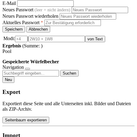
E-Mail
Neues Passwort
(leer = nicht ändern)
Neues Passwort wiederholen
Aktuelles Passwort
*
Speichern
Abbrechen
Modi:
|
von Text
Ergebnis
(Summe:
)
Pool
Gespeicherte Würfelbecher
Navigation
Suchen
Neu
Export
Exportiert diese Seite und alle Unterseiten inkl. Bilder und Dateien
als ZIP-Archiv.
Seitenbaum exportieren
Import