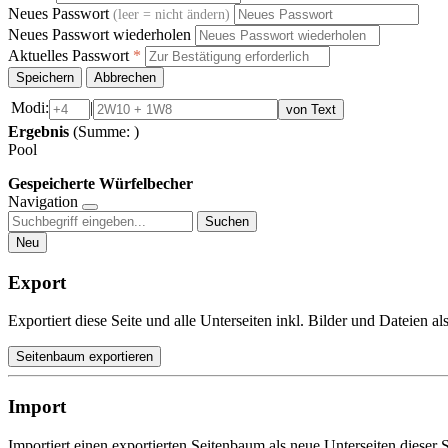
Neues Passwort
(leer = nicht ändern)
Neues Passwort wiederholen
Aktuelles Passwort
*
Speichern
Abbrechen
Modi:
|
von Text
Ergebnis
(Summe:
)
Pool
Gespeicherte Würfelbecher
Navigation
Suchen
Neu
Export
Exportiert diese Seite und alle Unterseiten inkl. Bilder und Dateien a
Seitenbaum exportieren
Import
Importiert einen exportierten Seitenbaum als neue Unterseiten dieser S