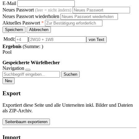
E-Mail
Neues Passwort
(leer = nicht ändern)
Neues Passwort wiederholen
Aktuelles Passwort
*
Speichern
Abbrechen
Modi:
|
von Text
Ergebnis
(Summe:
)
Pool
Gespeicherte Würfelbecher
Navigation
Suchen
Neu
Export
Exportiert diese Seite und alle Unterseiten inkl. Bilder und Dateien
als ZIP-Archiv.
Seitenbaum exportieren
Import